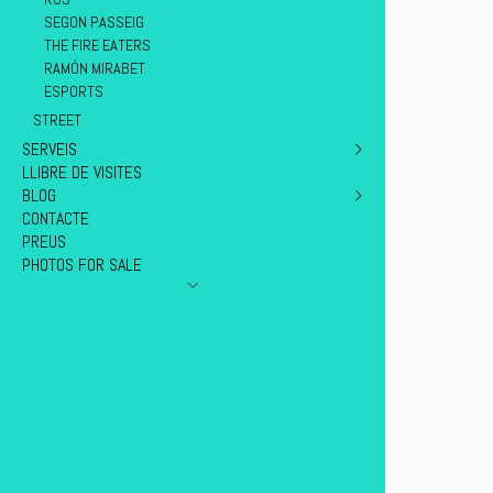
SEGON PASSEIG
THE FIRE EATERS
RAMÓN MIRABET
ESPORTS
STREET
SERVEIS
LLIBRE DE VISITES
SOBRE MI
BLOG
FINE ART
CONTACTE
ESTUDI I EXTERIORS
GENERAL
PREUS
ESDEVENIMENTS
BENVINGUTS
PHOTOS FOR SALE
BODES
NOVETATS
EXEMPLES