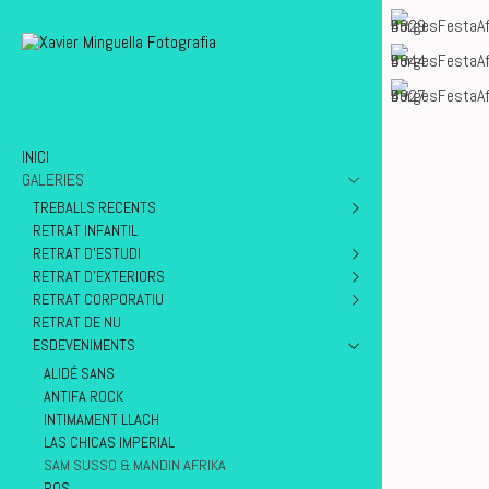
INICI
GALERIES
TREBALLS RECENTS
RETRAT INFANTIL
DAVID PRADAS
RETRAT D'ESTUDI
13 ANIVERSARI BAR MEMPHIS
RETRAT D'EXTERIORS
TERE
AMIGUES PER SEMPRE
RETRAT CORPORATIU
MARISA MARTINS - WINTERREISE
AIDA & SERGI
AÏDA & SERGI
RETRAT DE NU
CALENDARI DE FULLEDA 2024
MAR & BLANCA
ANNA
MERITXELL CUCURELLA JORBA
ESDEVENIMENTS
LAIA
DIANA
LIMBO MENORCA
CRIS
WDEE
JOANA
ALIDÉ SANS
NOÉ
MARILYN DE PONENT
ANTIFA ROCK
ESTHER
INTIMAMENT LLACH
NANO
LAS CHICAS IMPERIAL
SILVINHA
SAM SUSSO & MANDIN AFRIKA
ROS