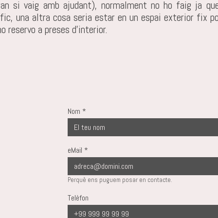
gran si vaig amb ajudant), normalment no ho faig ja qu
fic, una altra cosa seria estar en un espai exterior fix pod
ho reservo a preses d'interior.
Nom
*
eMail
*
Perquè ens puguem posar en contacte.
Telèfon