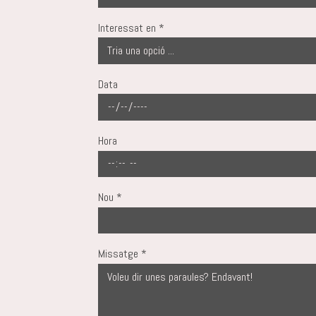
Interessat en
*
Data
Hora
Nou
*
Missatge
*