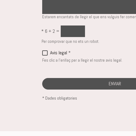
Estarem encantats de llegir el que ens vulguis fer comen
*
6 + 2 =
Per comprovar que no ets un robot.
Avis legal
*
Fes clic a l'enllaç per a llegir el nostre avis legal.
ENVIAR
* Dades obligatories