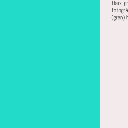
flaix 
SEGON PASSEIG
fotogrà
THE FIRE EATERS
(gran) 
RAMÓN MIRABET
ESPORTS